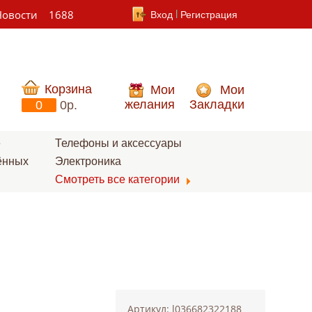
Новости
1688
Вход
Регистрация
Корзина
Мои
Мои
желания
Закладки
0
0p.
е
Телефоны и аксессуары
ённых
Электроника
Смотреть все категории
Артикул: l036682322188