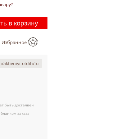
овару?
ть в корзину
в Избранное
ет быть досталвен
 бланком заказа