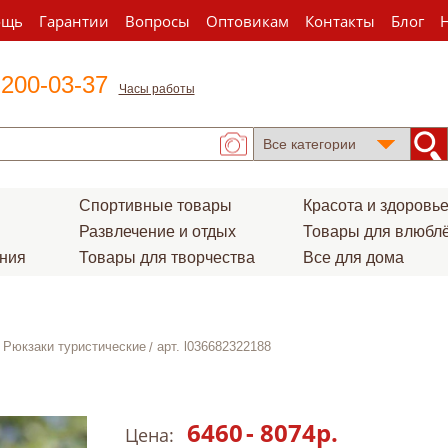
ощь
Гарантии
Вопросы
Оптовикам
Контакты
Блог
 200-03-37
Часы работы
Спортивные товары
Красота и здоровь
Развлечение и отдых
Товары для влюбл
ения
Товары для творчества
Все для дома
Рюкзаки туристические
арт. l036682322188
6460
-
8074
р.
Цена: