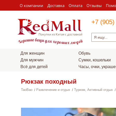
О компании
Доставка
Оплата
Отзывы
Пом
+7 (905)
Для женщин
Обувь
Для мужчин
Сумки, кошельки
Всё для детей
Часы, очки, украш
Рюкзак походный
TaoBao
Развлечение и отдых
Туризм, Активный отдых