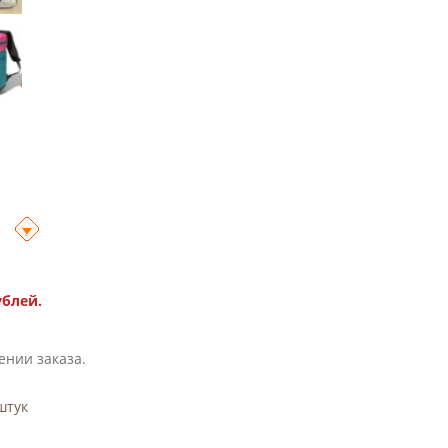
ублей.
ении заказа.
тук