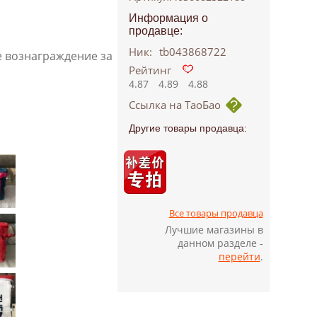
Информация о
продавце:
Ник:
tb043868722
е вознаграждение за
Рейтинг
4.87
4.89
4.88
Ссылка на ТаоБао
Другие товары продавца:
Все товары продавца
Лучшие магазины в
данном разделе -
перейти
.