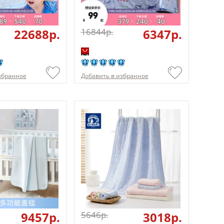
22688p.
16844p.
6347p.
збранное
Добавить в избранное
9457p.
5646p.
3018p.