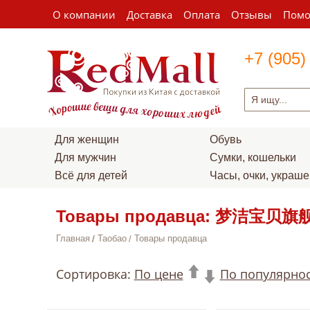
О компании
Доставка
Оплата
Отзывы
Пом
+7 (905)
Для женщин
Обувь
Для мужчин
Сумки, кошельки
Всё для детей
Часы, очки, украш
Товары продавца: 梦洁宝贝旗
Главная
Таобао
Товары продавца
Сортировка:
По цене
По популярно