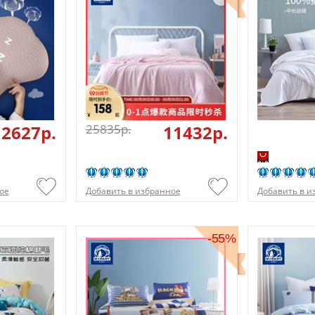
2627p.
25835p.
11432p.
ое
Добавить в избранное
Добавить в и
-55%