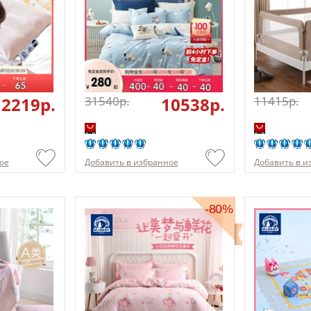
2219p.
31540p.
10538p.
11415p.
ое
Добавить в избранное
Добавить в и
-80%