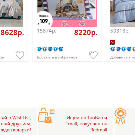
18628p.
15874p.
8220p.
50318p.
ое
Добавить в избранное
Добавить в и
яй в WishList,
Ищем на TaoBao и
вляй друзьям,
Tmall, покупаем на
жди подарки!
Redmall