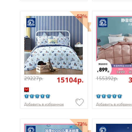
-52%
29227p.
15104p.
155392p.
Добавить в избранное
Добавить в избранн
-73%