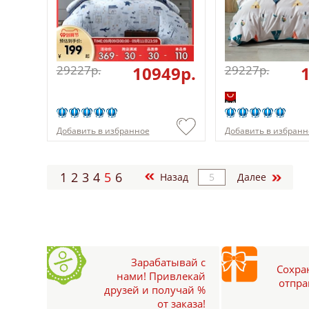
29227p.
10949p.
29227p.
Добавить в избранное
Добавить в избранн
1
2
3
4
5
6
Назад
Далее
Зарабатывай с
Сохран
нами! Привлекай
отпра
друзей и получай %
от заказа!