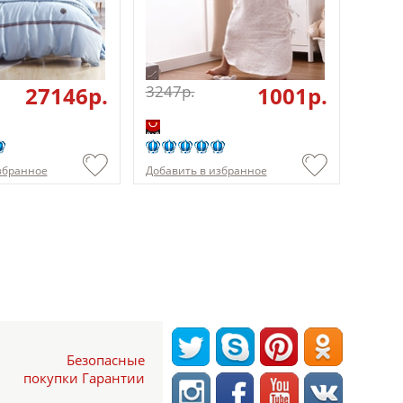
27146p.
3247p.
1001p.
збранное
Добавить в избранное
Безопасные
покупки Гарантии