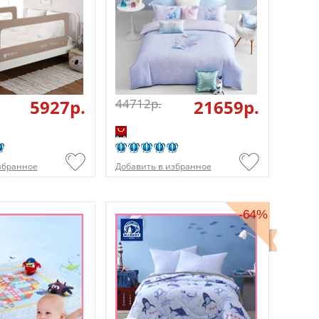
5927p.
44712p.
21659p.
збранное
Добавить в избранное
-64%