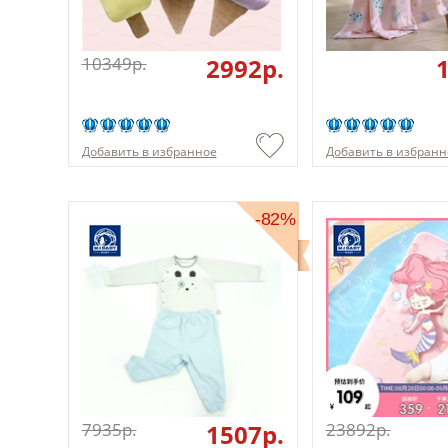
10349p.
2992p.
Добавить в избранное
Добавить в избранн
-82%
7935p.
1507p.
23892p.