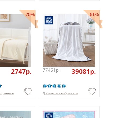
-70%
-51%
2747p.
77451p.
39081p.
збранное
Добавить в избранное