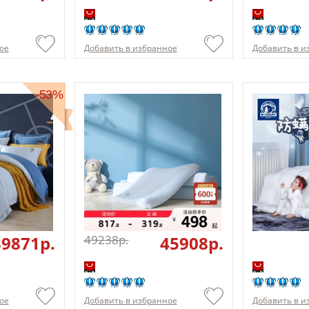
ое
Добавить в избранное
Добавить в и
-53%
39871p.
49238p.
45908p.
ое
Добавить в избранное
Добавить в и