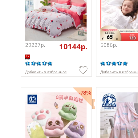
29227p.
10144p.
5086p.
Добавить в избранное
Добавить в избранн
-78%