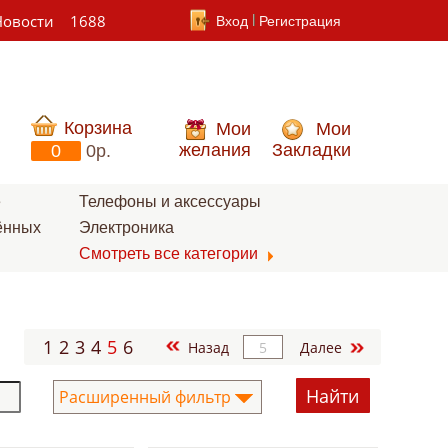
Новости
1688
Вход
Регистрация
Корзина
Мои
Мои
желания
Закладки
0
0p.
е
Телефоны и аксессуары
ённых
Электроника
Смотреть все категории
1
2
3
4
5
6
Назад
Далее
Расширенный фильтр