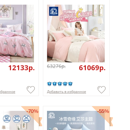
12133p.
63276p.
61069p.
збранное
Добавить в избранное
-70%
-55%