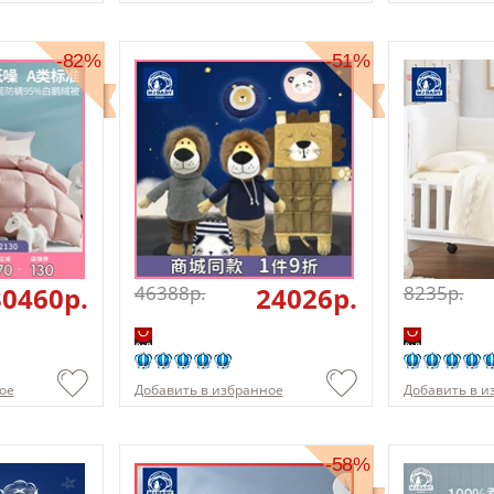
-82%
-51%
30460p.
46388p.
24026p.
8235p.
ое
Добавить в избранное
Добавить в и
-58%