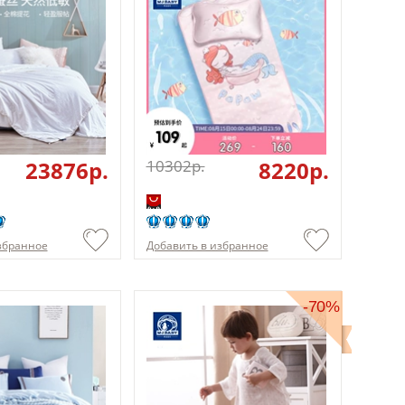
23876p.
10302p.
8220p.
збранное
Добавить в избранное
-70%