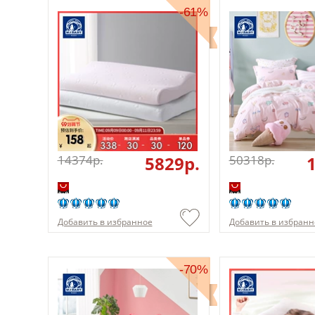
-61%
14374p.
5829p.
50318p.
Добавить в избранное
Добавить в избранн
-70%