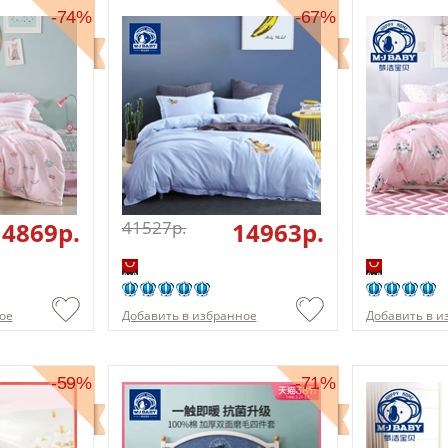
-74%
-67%
14869p.
41527p.
14963p.
ое
Добавить в избранное
Добавить в и
-59%
-71%