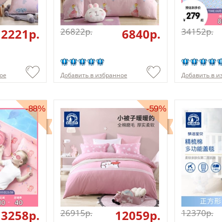
12221p.
26822p.
6840p.
34152p.
ое
Добавить в избранное
Добавить в и
-88%
-59%
3258p.
26915p.
12059p.
12370p.