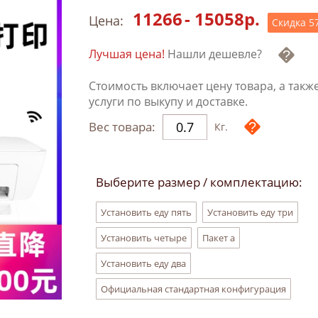
11266
-
15058
р.
Цена:
Скидка
5
Лучшая цена!
Нашли дешевле?
Стоимость включает цену товара, а такж
услуги по выкупу и доставке.
Вес товара:
Кг.
Выберите размер / комплектацию:
Установить еду пять
Установить еду три
Установить четыре
Пакет а
Установить еду два
Официальная стандартная конфигурация