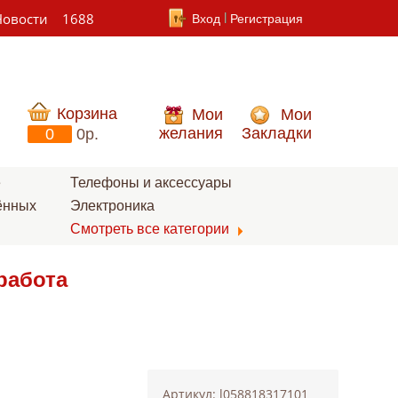
Новости
1688
Вход
Регистрация
Корзина
Мои
Мои
желания
Закладки
0
0p.
е
Телефоны и аксессуары
ённых
Электроника
Смотреть все категории
работа
Артикул: l058818317101