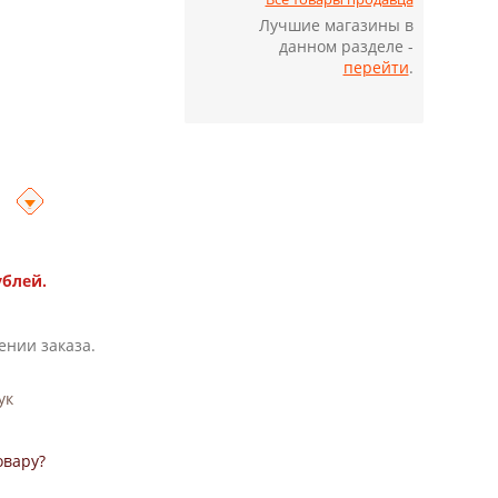
Лучшие магазины в
данном разделе -
перейти
.
ублей.
ении заказа.
ук
овару?