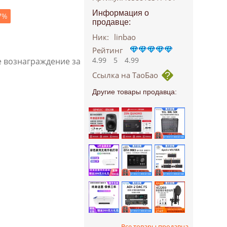
Информация о
7
%
продавце:
Ник:
linbao
Рейтинг
4.99
5
4.99
е вознаграждение за
Ссылка на ТаоБао
Другие товары продавца:
Все товары продавца