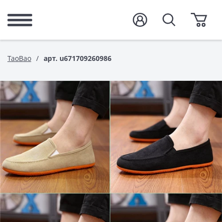
TaoBao
арт. u671709260986