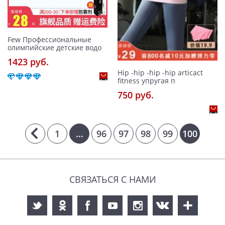
Few Профессиональные
олимпийские детские водо
1423 pуб.
Hip -hip -hip -hip articact
fitness упругая п
750 pуб.
1
...
96
97
98
99
100
СВЯЗАТЬСЯ С НАМИ