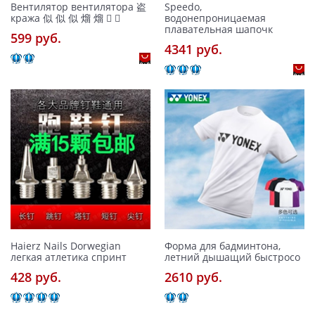
Вентилятор вентилятора 盗
Speedo,
кража 似 似 似 熘 熘  
водонепроницаемая
плавательная шапочк
599 pуб.
4341 pуб.
Haierz Nails Dorwegian
Форма для бадминтона,
легкая атлетика спринт
летний дышащий быстросо
428 pуб.
2610 pуб.