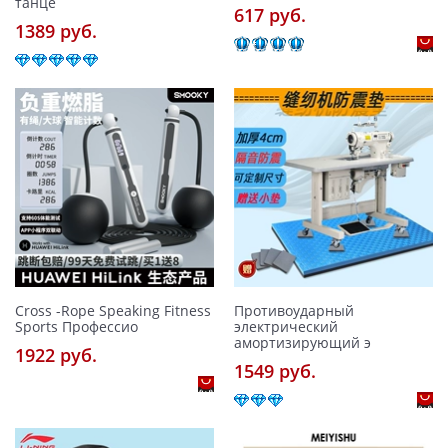
танце
617 pуб.
1389 pуб.
Cross -Rope Speaking Fitness
Противоударный
Sports Профессио
электрический
амортизирующий э
1922 pуб.
1549 pуб.