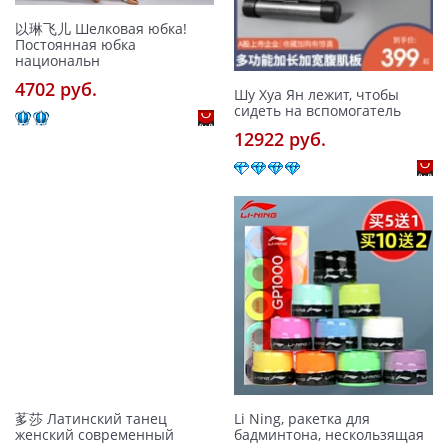
以琳飞儿 Шелковая юбка!
Постоянная юбка
национальн
4702 pуб.
Шу Хуа Ян лежит, чтобы
сидеть на вспомогатель
12922 pуб.
茤莎 Латинский танец
Li Ning, ракетка для
женский современный
бадминтона, нескользящая