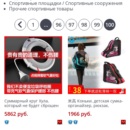
Спортивные площадки / Спортивные сооружения
Прочие спортивные товары
1
...
96
97
98
99
100
Суммарный круг Хула,
米高 Коньки, детская сумка-
который не будет сброшен
органайзер, рюкзак,
5862 pуб.
1966 pуб.