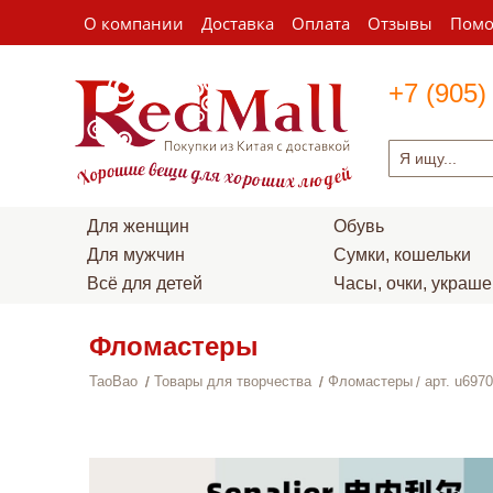
О компании
Доставка
Оплата
Отзывы
Пом
+7 (905)
Для женщин
Обувь
Для мужчин
Сумки, кошельки
Всё для детей
Часы, очки, украш
Фломастеры
TaoBao
Товары для творчества
Фломастеры
арт. u697