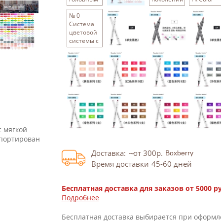
цветом.
Flk Color
Single
№ 0
System-
Замечани
Система
Single
цветовой
цветовой
Note
системы с
Цветовое
одной
число
филиалой
второй
поколением
с мягкой
мпортирован
Доставка:
от 300
р.
Время доставки
45-60
дней
Бесплатная доставка для заказов от 5000 р
Подробнее
Бесплатная доставка выбирается при оформл