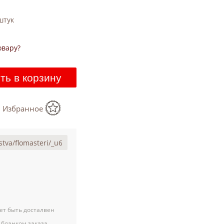
тук
овару?
ть в корзину
в Избранное
ет быть досталвен
 бланком заказа