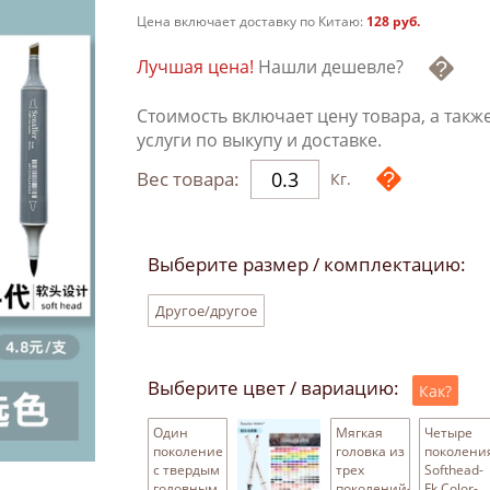
Цена включает доставку по Китаю:
128 руб.
Лучшая цена!
Нашли дешевле?
Стоимость включает цену товара, а такж
услуги по выкупу и доставке.
Вес товара:
Кг.
Выберите размер / комплектацию:
Другое/другое
Выберите цвет / вариацию:
Как?
Один
Мягкая
Четыре
поколение
головка из
поколени
с твердым
трех
Softhead-
головным
поколений-
Fk Color-