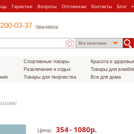
ощь
Гарантии
Вопросы
Оптовикам
Контакты
Блог
 200-03-37
Часы работы
Спортивные товары
Красота и здоровь
Развлечение и отдых
Товары для влюбл
ения
Товары для творчества
Все для дома
031419697
354
-
1080
р.
Цена: