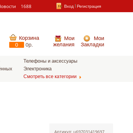
Новости
1688
Вход
Регистрация
Корзина
Мои
Мои
желания
Закладки
0
0p.
е
Телефоны и аксессуары
ённых
Электроника
Смотреть все категории
Артикул: u697031419697