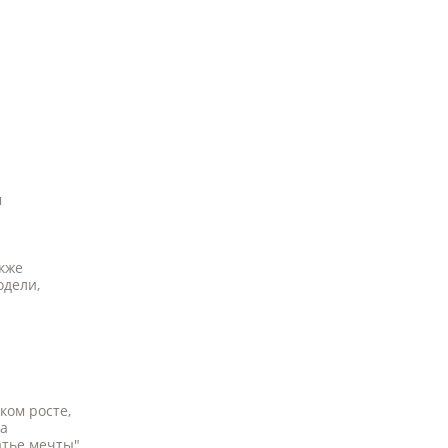
м
кже
одели,
ком росте,
а
атье мечты"