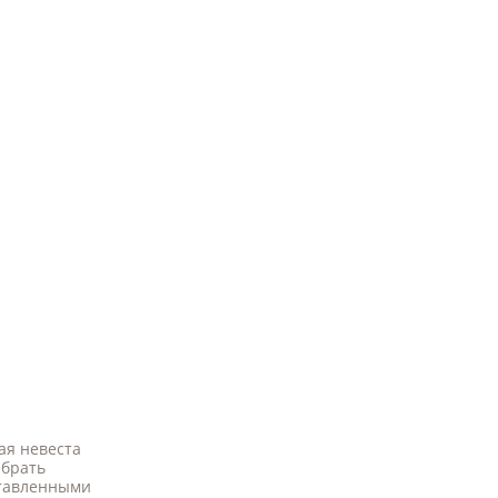
ая невеста
ыбрать
ставленными