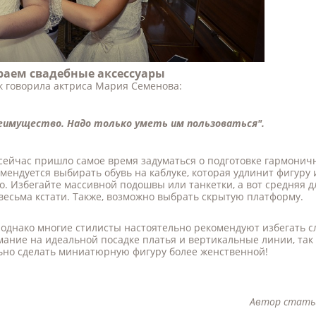
раем свадебные аксессуары
ак говорила актриса Мария Семенова:
еимущество. Надо только уметь им пользоваться".
 сейчас пришло самое время задуматься о подготовке гармонич
ендуется выбирать обувь на каблуке, которая удлинит фигуру 
. Избегайте массивной подошвы или танкетки, а вот средняя д
 весьма кстати. Также, возможно выбрать скрытую платформу.
, однако многие стилисты настоятельно рекомендуют избегать 
мание на идеальной посадке платья и вертикальные линии, так
ьно сделать миниатюрную фигуру более женственной!
Автор стать