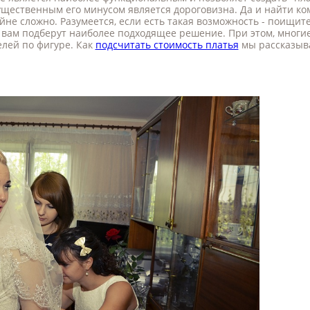
существенным его минусом является дороговизна. Да и найти к
е сложно. Разумеется, если есть такая возможность - поищите
е вам подберут наиболее подходящее решение. При этом, многие
елей по фигуре. Как
подсчитать стоимость платья
мы рассказыв