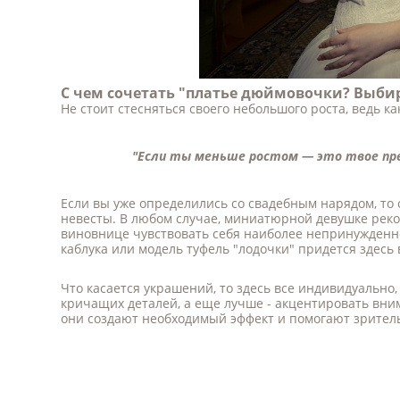
С чем сочетать "платье дюймовочки? Выби
Не стоит стесняться своего небольшого роста, ведь к
"Если ты меньше ростом — это твое пр
Если вы уже определились со свадебным нарядом, то
невесты. В любом случае, миниатюрной девушке реком
виновнице чувствовать себя наиболее непринужденно
каблука или модель туфель "лодочки" придется здесь
Что касается украшений, то здесь все индивидуально
кричащих деталей, а еще лучше - акцентировать вни
они создают необходимый эффект и помогают зрител