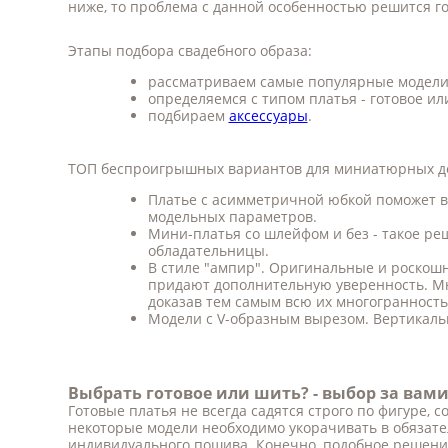
ниже, то проблема с данной особенностью решится го
Этапы подбора свадебного образа:
рассматриваем самые популярные модели
определяемся с типом платья - готовое или
подбираем
аксессуары
.
ТОП беспроигрышных вариантов для миниатюрных д
Платье с асимметричной юбкой поможет в
модельных параметров.
Мини-платья со шлейфом и без - такое р
обладательницы.
В стиле "ампир". Оригинальные и роскошн
придают дополнительную уверенность. Мн
доказав тем самым всю их многогранност
Модели с V-образным вырезом. Вертикал
Выбрать готовое или шить? - выбор за вам
Готовые платья не всегда садятся строго по фигуре, с
некоторые модели необходимо укорачивать в обязател
индивидуального пошива. Конечно, подобное решение