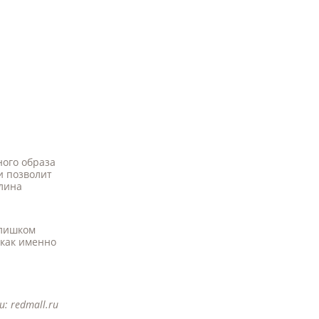
ного образа
и позволит
лина
слишком
 как именно
и:
redmall.ru