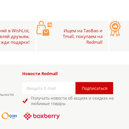
яй в WishList,
Ищем на TaoBao и
вляй друзьям,
Tmall, покупаем на
жди подарки!
Redmall
Новости Redmall
льности
Получать новости об акциях и скидках на
любимые товары