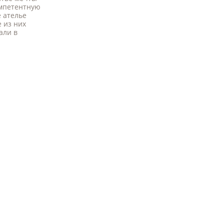
омпетентную
 ателье
 из них
али в