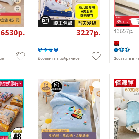
6530p.
3227p.
43657p.
ое
Добавить в избранное
Добавить в и