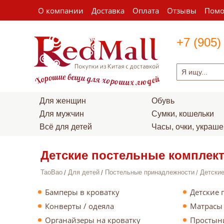
О компании
Доставка
Оплата
Отзывы
Пом
+7 (905)
Для женщин
Обувь
Для мужчин
Сумки, кошельки
Всё для детей
Часы, очки, украш
Детские постельные комплек
TaoBao
Для детей
Постельные принадлежности
Детские
Бамперы в кроватку
Детские 
Конверты / одеяла
Матрасы
Органайзеры на кроватку
Простын