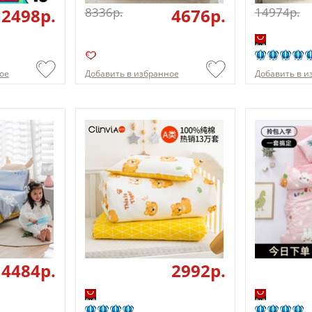
2498p.
8336p.
4676p.
14974p.
ое
Добавить в избранное
Добавить в и
4484p.
2992p.