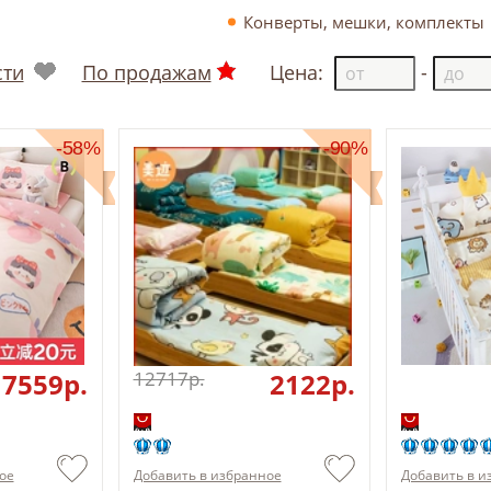
Конверты, мешки, комплекты
сти
По продажам
Цена:
-
-58%
-90%
7559p.
12717p.
2122p.
ое
Добавить в избранное
Добавить в и