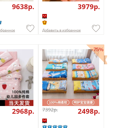
9638p.
3979p.
збранное
Добавить в избранное
-75%
2968p.
7392p.
2498p.