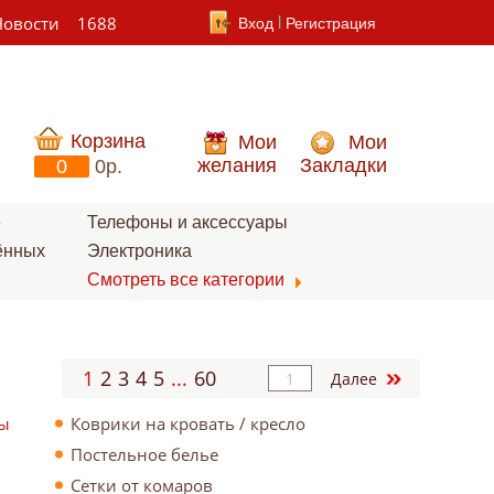
Новости
1688
Вход
Регистрация
Корзина
Мои
Мои
желания
Закладки
0
0p.
е
Телефоны и аксессуары
ённых
Электроника
Смотреть все категории
1
2
3
4
5
...
60
Далее
ты
Коврики на кровать / кресло
Постельное белье
Сетки от комаров