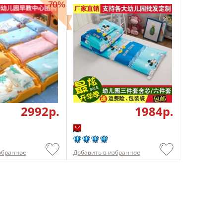
-70%
2992p.
1984p.
збранное
Добавить в избранное