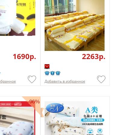
1690p.
2263p.
збранное
Добавить в избранное
-96%