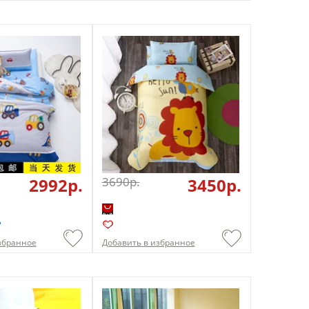
2992p.
3690p.
3450p.
збранное
Добавить в избранное