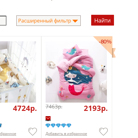
Расширенный фильтр
-80%
4724p.
7463p.
2193p.
збранное
Добавить в избранное