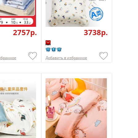
2757p.
3738p.
збранное
Добавить в избранное