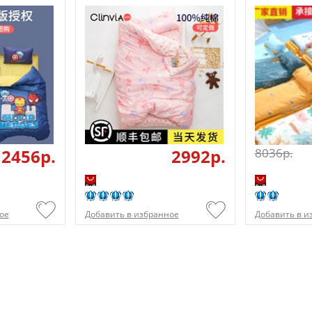
12456p.
2992p.
8036p.
ое
Добавить в избранное
Добавить в и