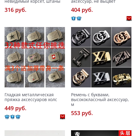
невидимый корсет, штаны
аксессуар, не выцвет
316 pуб.
404 pуб.
Гладкая металлическая
Ремень с буквами,
пряжка аксессуаров холс
высококлассный аксессуар,
м
449 pуб.
553 pуб.