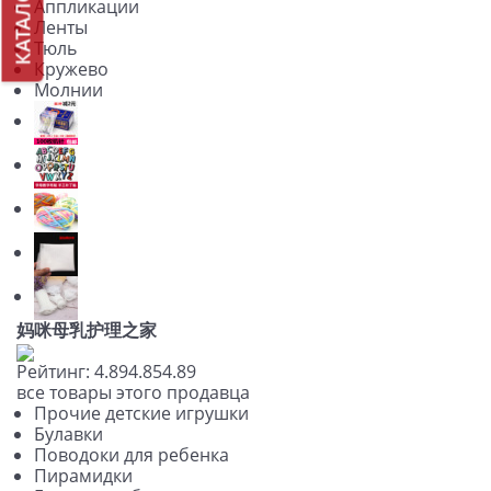
КАТАЛОГ
Аппликации
Ленты
Тюль
Кружево
Молнии
妈咪母乳护理之家
Рейтинг:
4.89
4.85
4.89
все товары этого продавца
Прочие детские игрушки
Булавки
Поводоки для ребенка
Пирамидки