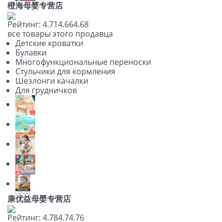
橙海母婴专营店
Рейтинг:
4.71
4.66
4.68
все товары этого продавца
Детские кроватки
Булавки
Многофункциональные переноски
Стульчики для кормления
Шезлонги качалки
Для грудничков
康优益母婴专营店
Рейтинг:
4.78
4.7
4.76