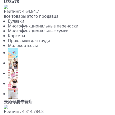
U78u78
Рейтинг:
4.6
4.8
4.7
все товары этого продавца
Булавки
Многофункциональные переноски
Многофункциональные сумки
Корсеты
Прокладки для груди
Молокоотсосы
云沁母婴专营店
Рейтинг:
4.81
4.78
4.8