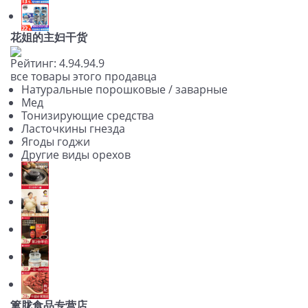
花姐的主妇干货
Рейтинг:
4.9
4.9
4.9
все товары этого продавца
Натуральные порошковые / заварные
Мед
Тонизирующие средства
Ласточкины гнезда
Ягоды годжи
Другие виды орехов
篱胧食品专营店