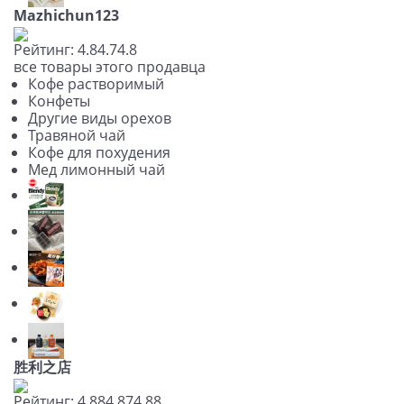
Mazhichun123
Рейтинг:
4.8
4.7
4.8
все товары этого продавца
Кофе растворимый
Конфеты
Другие виды орехов
Травяной чай
Кофе для похудения
Мед лимонный чай
胜利之店
Рейтинг:
4.88
4.87
4.88