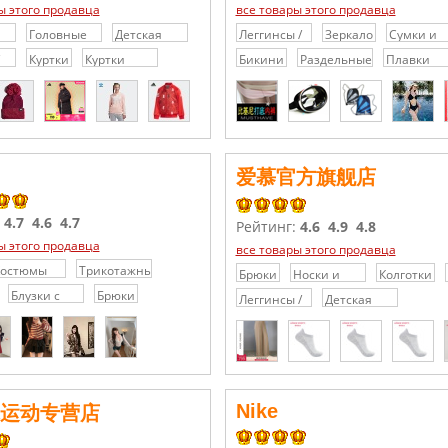
ы этого продавца
все товары этого продавца
Головные
Детская
Леггинсы /
Зеркало
Сумки и
уборы
одежда
Скинни
рюкзаки
Куртки
Куртки
Бикини
Раздельные
Плавки
для город
и
утепленные
купальники
мужские
爱慕官方旗舰店
:
4.7
4.6
4.7
Рейтинг:
4.6
4.9
4.8
ы этого продавца
все товары этого продавца
Костюмы
Трикотажные
Брюки
Носки и
Колготки
азного
платья /
Колготки
Блузки с
Брюки
Леггинсы /
Детская
тиля
Свитера
кружевами
Скинни
одежда
/
Шифоновые
блузки
Nike
运动专营店