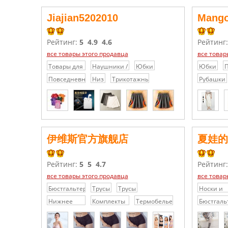
Jiajian5202010
Mang
Рейтинг:
5
4.9
4.6
Рейтинг
все товары этого продавца
все товар
Товары для
Наушники /
Юбки
Юбки
П
животных
Гарнитуры
б
Повседневные
Низ
Трикотажные
Рубашки
брюки/
платья /
шорты
Свитера
伊维斯官方旗舰店
夏娃的
Рейтинг:
5
5
4.7
Рейтинг
все товары этого продавца
все товар
Бюстгальтеры
Трусы
Трусы
Носки и
Колготки
Нижнее
Комплекты
Термобелье
Бюстгаль
бельё
нижнего
для пары
белья