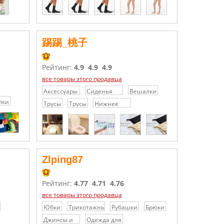
踢踢_桃子
Рейтинг:
4.9
4.9
4.9
все товары этого продавца
Аксессуары
Сиденья
Вешалки
для ванной
для
лки
Трусы
Трусы
Нижнее
комнаты
унитаза
бельё
Zlping87
Рейтинг:
4.77
4.71
4.76
все товары этого продавца
Юбки
Трикотажные
Рубашки
Брюки
платья /
Джинсы и
Одежда для