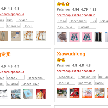
:
4.9
4.8
4.8
Рейтинг:
4.84
4.79
4.83
ы этого продавца
все товары этого продавца
евные
Низ
Носки /
Юбки
Повседневные
Низ
Брюк
Гольфы /
брюки/
Колготки
Носки
Джинсы и
Шапки/
Колготки
шорты
джинсовые
Кепки/
шорты
Головные
уборы
Xiawudifeng
q专卖
Рейтинг:
4.8
4.8
4.8
:
4.9
4.9
4.9
все товары этого продавца
ы этого продавца
Цифровые
Переходники,
Веша
ные
Колье /
Несессеры
видеокамеры
адаптеры
Ожерелья
/
Носки и
Колготки
Носки
овые
Бикини
Раздельные
Косметички
Колготки
купальники
та