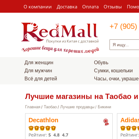
О компании
Доставка
Оплата
Отзывы
Пом
+7 (905)
Для женщин
Обувь
Для мужчин
Сумки, кошельки
Всё для детей
Часы, очки, украш
Лучшие магазины на Таобао и
Главная
Таобао
Лучшие продавцы
Бикини
Decathlon
Adida
Рейтинг:
5
4.8
4.7
Рейтинг