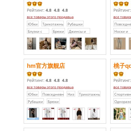
Рейтинг:
4.8
4.8
4.8
Рейтинг
все товары этого продавца
все товар
Юбки
Трикотажные
Рубашки
Повседн
платья /
брюки/
Блузки с
Брюки
Джинсы и
Носки и
Свитера
шорты
кружевами
джинсовые
Колготки
/
шорты
Шифоновые
блузки
hm官方旗舰店
桃子q
Рейтинг:
4.8
4.8
4.8
Рейтинг
все товары этого продавца
все товар
Юбки
Повседневные
Низ
Трикотажные
Спортив
брюки/
платья /
товары
Рубашки
Брюки
Однораз
шорты
Свитера
сиденья
для туале