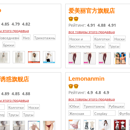
o
爱美丽官方旗舰店
:
4.85
4.79
4.82
Рейтинг:
4.91
4.88
4.91
ы этого продавца
все товары этого продавца
овседневные
Низ
Трикотажные
Носки и
Колготки
Носки
рюки/
платья /
Колготки
Брюки
Бюстгальтеры
Трусы
Трусы
шорты
Свитера
Lemonanmin
诱惑旗舰店
Рейтинг:
4.9
4.8
4.9
:
4.89
4.85
4.88
все товары этого продавца
ы этого продавца
Юбки
Трикотажные
Рубашки
Колготки
Носки
платья /
Женская
Cosplay
Футбо
теры
Трусы
Трусы
Свитера
одежда
Аксессуары
Cosplay
Украшения