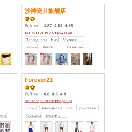
沙滩宠儿旗舰店
Рейтинг:
4.87
4.84
4.85
все товары этого продавца
Повседневные
Низ
Блузки с
брюки/
кружевами
Брюки
Шапки/
Вязанные
шорты
/
Кепки/
шапки
Шифоновые
Головные
блузки
уборы
Forever21
Рейтинг:
4.8
4.8
4.8
все товары этого продавца
Юбки
Повседневные
Низ
Трикотажные
брюки/
платья /
лки
Рубашки
Блузки с
шорты
Свитера
кружевами
/
Шифоновые