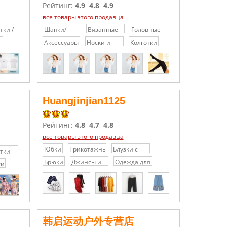
Рейтинг:
4.9
4.8
4.9
все товары этого продавца
тки /
Шапки/
Вязанные
Головные
ки
Кепки/
шапки
уборы
Аксессуары
Носки и
Колготки
Головные
Колготки
уборы
Huangjinjian1125
Рейтинг:
4.8
4.7
4.8
все товары этого продавца
Юбки
Трикотажные
Блузки с
тки
платья /
кружевами
Брюки
Джинсы и
Одежда для
ки
Свитера
/
нга и
джинсовые
отдыха и
Шифоновые
дной
шорты
спорта
блузки
韩启运动户外专营店