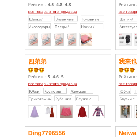
Рейтинг:
4.5
4.8
4.8
Рейтинг
все товары этого продавца
все товар
Шапки/
Вязанные
Головные
Шапки/
Кепки/
шапки
уборы
Кепки/
Аксессуары
Пледы /
Носки /
Аксессуа
Головные
Головны
одеяла
Гольфы /
уборы
уборы
Колготки
四弟弟
我来也
Рейтинг:
5
4.6
5
Рейтинг
все товары этого продавца
все товар
Юбки
Костюмы
Женская
Юбки
Т
разного
одежда
п
Трикотажные
Рубашки
Блузки с
Блузки с
стиля
больших
С
платья /
кружевами
кружева
размеров
Свитера
/
/
Шифоновые
Шифоно
блузки
блузки
Ding7796556
Neiwa