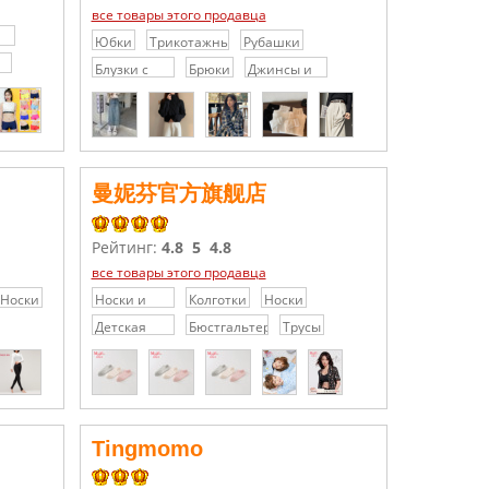
все товары этого продавца
Юбки
Трикотажные
Рубашки
платья /
Блузки с
Брюки
Джинсы и
а
Свитера
кружевами
джинсовые
/
шорты
Шифоновые
блузки
曼妮芬官方旗舰店
Рейтинг:
4.8
5
4.8
все товары этого продавца
Носки
Носки и
Колготки
Носки
Колготки
Детская
Бюстгальтеры
Трусы
одежда
Tingmomo