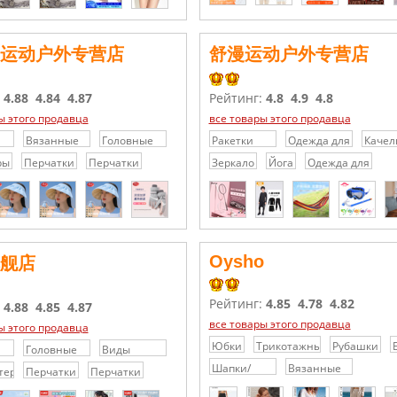
运动户外专营店
舒漫运动户外专营店
:
4.88
4.84
4.87
Рейтинг:
4.8
4.9
4.8
ы этого продавца
все товары этого продавца
Вязанные
Головные
Ракетки
Одежда для
Качел
шапки
уборы
для
занятий
ры
Перчатки
Перчатки
Зеркало
Йога
Одежда для
е
бадминтона
баскетболом
занятий
йогой
Oysho
舰店
Рейтинг:
4.85
4.78
4.82
:
4.88
4.85
4.87
все товары этого продавца
ы этого продавца
Юбки
Трикотажные
Рубашки
Головные
Виды
платья /
 и
уборы
спорта с
Шапки/
Вязанные
теры
Перчатки
Перчатки
Свитера
ы
мячом
Кепки/
шапки