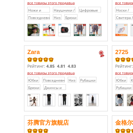
все товары этого продавца
все товар
Ножи и
Наушники /
Цифровые
Носки /
зажигалки
Гарнитуры
видеокамеры
Гольфы /
Повседневные
Низ
Брюки
Свитера /
Колготки
брюки/
Толстовк
шорты
Zara
2725
Рейтинг:
4.85
4.81
4.83
Рейтинг
все товары этого продавца
все товар
Юбки
Повседневные
Низ
Рубашки
Юбки
брюки/
р
Брюки
Джинсы и
Рубашки
шорты
с
джинсовые
шорты
芬腾官方旗舰店
金格尔