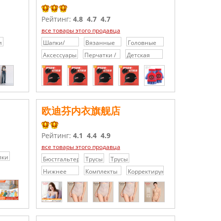
Рейтинг:
4.8
4.7
4.7
все товары этого продавца
и
Шапки/
Вязанные
Головные
Кепки/
шапки
уборы
Аксессуары
Перчатки /
Детская
Головные
Варежки
одежда
уборы
欧迪芬内衣旗舰店
Рейтинг:
4.1
4.4
4.9
все товары этого продавца
лки
Бюстгальтеры
Трусы
Трусы
Нижнее
Комплекты
Корректирующая
бельё
нижнего
одежда
белья