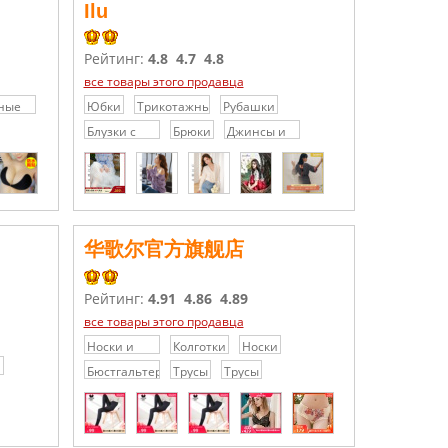
Ilu
Рейтинг:
4.8
4.7
4.8
все товары этого продавца
ные
Юбки
Трикотажные
Рубашки
платья /
Блузки с
Брюки
Джинсы и
Свитера
кружевами
джинсовые
/
шорты
Шифоновые
блузки
华歌尔官方旗舰店
Рейтинг:
4.91
4.86
4.89
все товары этого продавца
Носки и
Колготки
Носки
Колготки
Бюстгальтеры
Трусы
Трусы