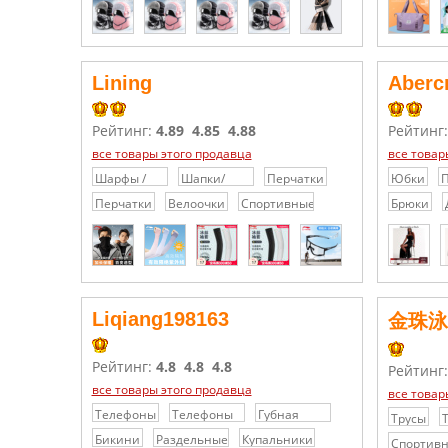
платки /
Перчатки
Палантины
Lining
Aberc
Рейтинг:
4.89
4.85
4.88
Рейтинг
все товары этого продавца
все товар
Шарфы /
Шапки/
Перчатки
Юбки
П
Шелковые
Шарфы/
б
Перчатки
Велоочки
Спортивные
Брюки
платки /
Перчатки
товары
Палантины
Liqiang198163
金珠泳
Рейтинг:
4.8
4.8
4.8
Рейтинг
все товары этого продавца
все товар
Телефоны
Телефоны
Губная
Трусы
и
помада
Бикини
Раздельные
Купальники
Спортив