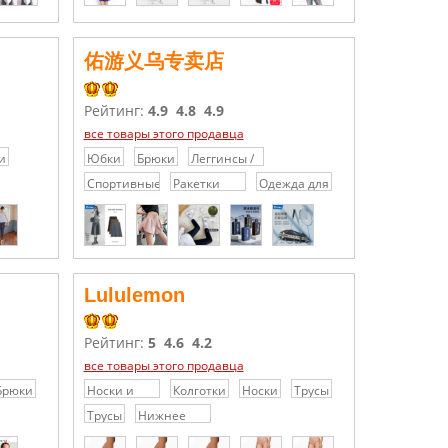
блузки
佑游义乌专卖店
Рейтинг:
4.9
4.8
4.9
все товары этого продавца
и
Юбки
Брюки
Леггинсы /
Скинни
Спортивные
Ракетки
Одежда для
товары
для
занятий
бадминтона
баскетболом
Lululemon
Рейтинг:
5
4.6
4.2
все товары этого продавца
Брюки
Носки и
Колготки
Носки
Трусы
Колготки
Трусы
Нижнее
бельё