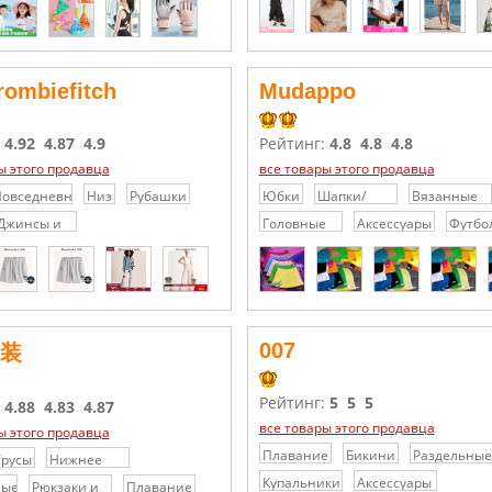
Головные
уборы
rombiefitch
Mudappo
:
4.92
4.87
4.9
Рейтинг:
4.8
4.8
4.8
ы этого продавца
все товары этого продавца
овседневные
Низ
Рубашки
Юбки
Шапки/
Вязанные
рюки/
Кепки/
шапки
Джинсы и
Головные
Аксессуары
Футбо
шорты
Головные
джинсовые
уборы
уборы
шорты
007
装
Рейтинг:
5
5
5
:
4.88
4.83
4.87
все товары этого продавца
ы этого продавца
Плавание
Бикини
Раздельные
Трусы
Нижнее
купальники
бельё
Купальники
Аксессуары
ные
Рюкзаки и
Плавание