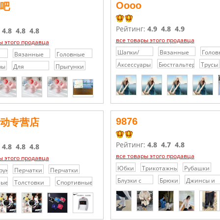
Oooo
吧
Рейтинг:
4.9
4.8
4.9
:
4.8
4.8
4.8
все товары этого продавца
ы этого продавца
Шапки/
Вязанные
Голов
Вязанные
Головные
Кепки/
шапки
уборы
шапки
уборы
Аксессуары
Бюстгальтеры
Трусы
ры
Для
Прыгунки
Головные
е
ноутбуков
уборы
9876
动专营店
Рейтинг:
4.8
4.7
4.8
:
4.8
4.8
4.8
все товары этого продавца
ы этого продавца
Юбки
Трикотажные
Рубашки
ирующая
Перчатки
Перчатки
платья /
Блузки с
Брюки
Джинсы и
ные
Толстовки
Спортивные
Свитера
кружевами
джинсовые
спортивные
ветровки
/
шорты
Шифоновые
блузки