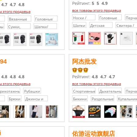
Рейтинг:
5
5
4.9
:
4.7
4.7
4.8
все товары этого продавца
ы этого продавца
Носки /
Головные
Перча
Вязанные
Головные
Гольфы /
уборы
Вареж
шапки
уборы
Шапки
Детская
Свитера /
ры
Сумки,
Шапки/
Колготки
е
одежда
Толстовки
кошельки и
Шарфы/
чемоданы
Перчатки
94
阿杰批发
:
4.8
4.8
4.8
Рейтинг:
4.8
4.7
4.7
ы этого продавца
все товары этого продавца
рикотажные
Рубашки
Спортивные
Дыхательные
Перча
латья /
товары
трубки /
для
Брюки
Джинсы и
Бикини
Раздельные
Купальни
витера
респиратор
дайви
ми
джинсовые
купальники
подво
шорты
охоты
вые
i
佑游运动旗舰店