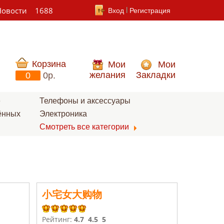
Новости
1688
Вход
Регистрация
Корзина
Мои
Мои
желания
Закладки
0
0p.
е
Телефоны и аксессуары
ённых
Электроника
Смотреть все категории
小宅女大购物
Рейтинг:
4.7
4.5
5