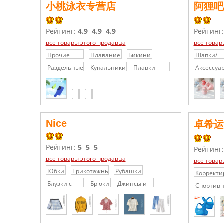
小桃泳衣专营店
阿狸吧
Рейтинг:
4.9
4.9
4.9
Рейтинг
все товары этого продавца
все товар
Прочие
Плавание
Бикини
Шапки/
спортивные
Кепки/
Раздельные
Купальники
Плавки
Аксессуа
товары
Головны
купальники
мужские
уборы
Nice
卓希运
Рейтинг:
5
5
5
Рейтинг
все товары этого продавца
все товар
Юбки
Трикотажные
Рубашки
Коррект
платья /
одежда
Блузки с
Брюки
Джинсы и
Спортив
Свитера
кружевами
джинсовые
товары
/
шорты
Шифоновые
блузки