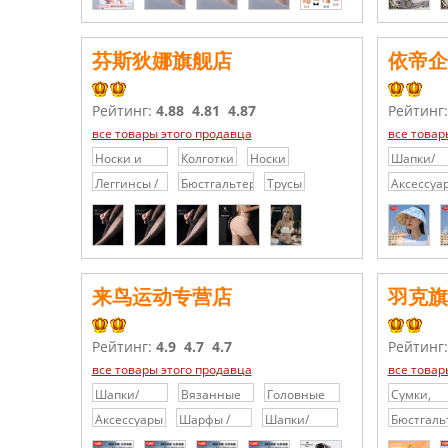
芬斯狄娜旗舰店
依帝企
Рейтинг:
4.88
4.81
4.87
Рейтинг
все товары этого продавца
все товар
Носки и
Колготки
Носки
Шапки/
Колготки
Кепки/
Леггинсы /
Бюстгальтеры
Трусы
Аксессуа
Головны
Скинни
уборы
来鸟运动专营店
羽克旗
Рейтинг:
4.9
4.7
4.7
Рейтинг
все товары этого продавца
все товар
Шапки/
Вязанные
Головные
Сумки,
Кепки/
шапки
уборы
кошельки
Аксессуары
Шарфы /
Шапки/
Бюстгаль
Головные
чемодан
Шелковые
Шарфы/
уборы