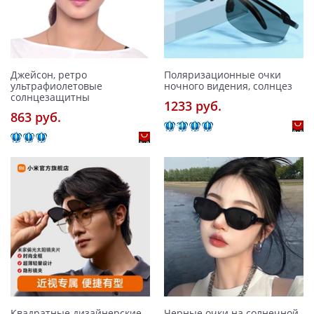
Джейсон, ретро
Поляризационные очки
ультрафиолетовые
ночного видения, солнцез
солнцезащитны
1233 pуб.
863 pуб.
Квадратные дизайнерские
Черные очки на солнечной